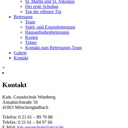
St. Martin und St. Nikolaus
Der erste Schultag
Tag der offenen Tür
Betreuung
Team
Spiel- und Essensbetreuung
Hausaufgabenbetreuung
Kosten
Träger
Kontakt zum Betreuungs-Team
Galerie
Kontakt
×
Kontakt
Kath. Grundschule Windberg
Annakirchstraße 56
41063 Mönchengladbach
Telefon: 0 21 61 – 89 70 88
Telefax: 0 21 61 – 84 97 66
E-Mail:
kgs-annaschule@arcor.de